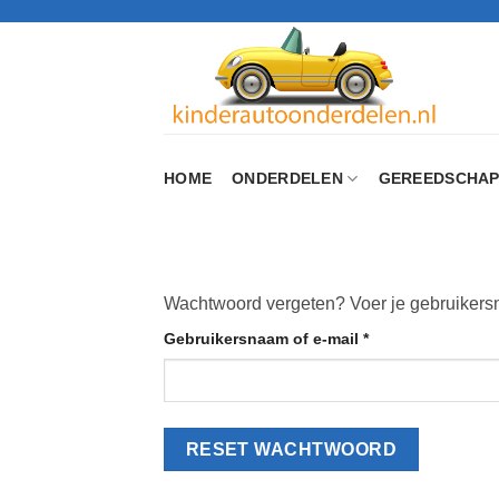
Ga
naar
inhoud
HOME
ONDERDELEN
GEREEDSCHA
Wachtwoord vergeten? Voer je gebruikersna
Vereist
Gebruikersnaam of e-mail
*
RESET WACHTWOORD