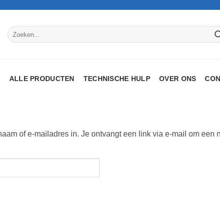
Zoeken
naar:
P
ALLE PRODUCTEN
TECHNISCHE HULP
OVER ONS
CON
am of e-mailadres in. Je ontvangt een link via e-mail om een n