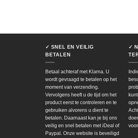
✓ SNEL EN VEILIG
✓ N
BETALEN
TE
Betaal achteraf met Klarna. U
Indi
wordt gevraagd te betalen op het
besc
moment van verzending.
prob
Vervolgens heeft u de tijd om het
kunt
product eerst te controleren en te
opne
gebruiken alvorens u dient te
Acht
betalen. Daarnaast kan je bij ons
doen
veilig en snel betalen met iDeal of
voor
Paypal. Onze website is beveiligd