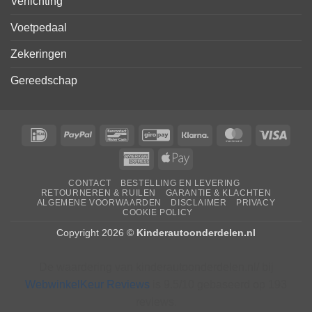
Verlichting
Voetpedaal
Zekeringen
Gereedschap
IDeal
PayPal
Bancontact
GiroPay
Klarna
MasterCard
Visa
American
Apple
Express
Pay
CONTACT
BESTELLING EN LEVERING
RETOURNEREN & RUILEN
GARANTIE & KLACHTEN
ALGEMENE VOORWAARDEN
DISCLAIMER
PRIVACY
COOKIE POLICY
Copyright 2026 ©
Kinderautoonderdelen.nl
De waardering van kinderautoonderdelen.nl/ bij
WebwinkelKeur Reviews
is 9.5/10 gebaseerd op 193
reviews.