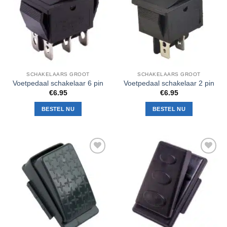
verlanglijst
verlanglijst
SCHAKELAARS GROOT
SCHAKELAARS GROOT
Voetpedaal schakelaar 6 pin
Voetpedaal schakelaar 2 pin
€
6.95
€
6.95
BESTEL NU
BESTEL NU
Toevoegen
Toevoegen
aan
aan
verlanglijst
verlanglijst