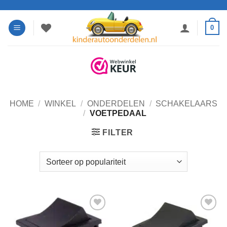
Ga
naar
0
inhoud
HOME
/
WINKEL
/
ONDERDELEN
/
SCHAKELAARS
/
VOETPEDAAL
FILTER
Toevoegen
Toevoegen
aan
aan