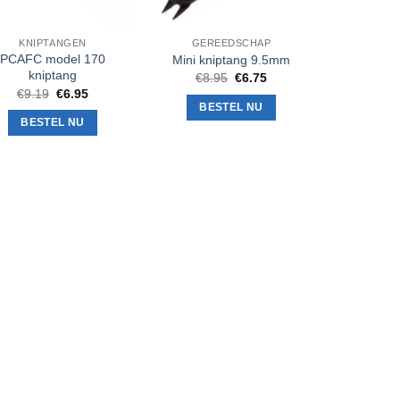
KNIPTANGEN
GEREEDSCHAP
PCAFC model 170
Mini kniptang 9.5mm
kniptang
Oorspronkelijke
Huidige
€
8.95
€
6.75
prijs
prijs
Oorspronkelijke
Huidige
€
9.19
€
6.95
was:
is:
prijs
prijs
BESTEL NU
€8.95.
€6.75.
was:
is:
BESTEL NU
€9.19.
€6.95.