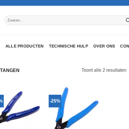
Zoeken
naar:
P
ALLE PRODUCTEN
TECHNISCHE HULP
OVER ONS
CON
G
Toont alle 2 resultaten
TANGEN
o
p
4%
-25%
Toevoegen
Toevoegen
aan
aan
verlanglijst
verlanglijst