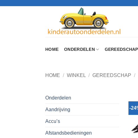
Ga
naar
inhoud
HOME
ONDERDELEN
GEREEDSCHA
HOME
/
WINKEL
/
GEREEDSCHAP
/
Onderdelen
-2
Aandrijving
Accu’s
Afstandsbedieningen