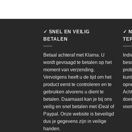
✓ SNEL EN VEILIG
✓ N
BETALEN
TE
Betaal achteraf met Klarna. U
Indi
wordt gevraagd te betalen op het
besc
moment van verzending.
prob
Vervolgens heeft u de tijd om het
kunt
product eerst te controleren en te
opne
gebruiken alvorens u dient te
Acht
betalen. Daarnaast kan je bij ons
doen
veilig en snel betalen met iDeal of
voor
Paypal. Onze website is beveiligd
dus je gegevens zijn in veilige
handen.