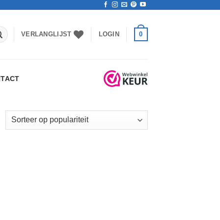
0
VERLANGLIJST
LOGIN
TACT
esorteerd
p
opulariteit