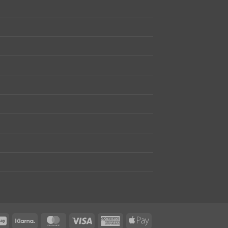
tact
GiroPay
Klarna
MasterCard
Visa
American
Apple