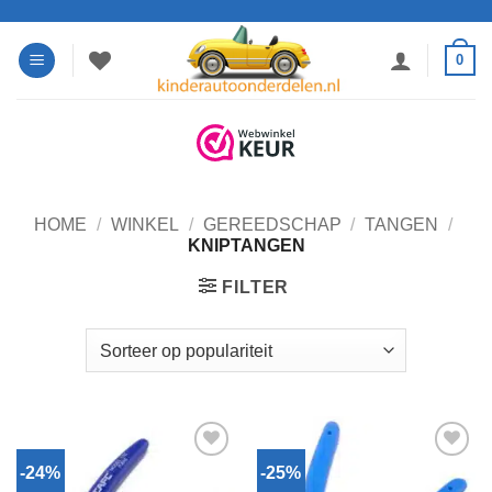
Ga
naar
0
inhoud
HOME
/
WINKEL
/
GEREEDSCHAP
/
TANGEN
/
KNIPTANGEN
FILTER
-24%
-25%
Toevoegen
Toevoegen
aan
aan