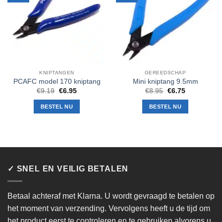
verlanglijst
verlanglijst
KNIPTANGEN
GEREEDSCHAP
PCAFC model 170 kniptang
Mini kniptang 9.5mm
Oorspronkelijke
Huidige
Oorspronkelijke
Huidige
€
9.19
€
6.95
€
8.95
€
6.75
prijs
prijs
prijs
prijs
was:
is:
was:
is:
BESTEL NU
BESTEL NU
€9.19.
€6.95.
€8.95.
€6.75.
✓ SNEL EN VEILIG BETALEN
Betaal achteraf met Klarna. U wordt gevraagd te betalen op
het moment van verzending. Vervolgens heeft u de tijd om
het product eerst te controleren en te gebruiken alvorens u