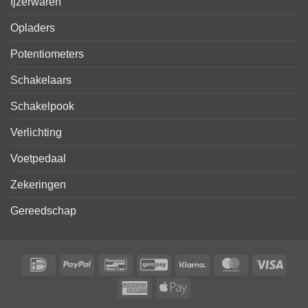
Ijzerwaren
Opladers
Potentiometers
Schakelaars
Schakelpook
Verlichting
Voetpedaal
Zekeringen
Gereedschap
IDeal
PayPal
Bancontact
GiroPay
Klarna
MasterCard
Visa
American
Apple
Express
Pay