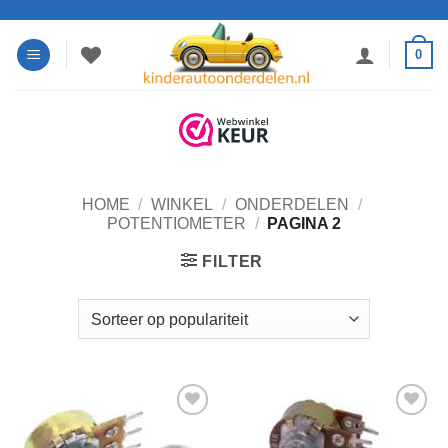
Ga
naar
0
inhoud
HOME
/
WINKEL
/
ONDERDELEN
/
POTENTIOMETER
/
PAGINA 2
FILTER
Toevoegen
Toevoegen
aan
aan