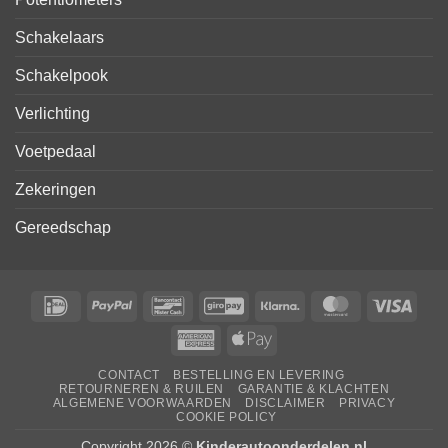
Schakelaars
Schakelpook
Verlichting
Voetpedaal
Zekeringen
Gereedschap
IDeal
PayPal
Bancontact
GiroPay
Klarna
MasterCard
Visa
American
Apple
Express
Pay
CONTACT
BESTELLING EN LEVERING
RETOURNEREN & RUILEN
GARANTIE & KLACHTEN
ALGEMENE VOORWAARDEN
DISCLAIMER
PRIVACY
COOKIE POLICY
Copyright 2026 ©
Kinderautoonderdelen.nl