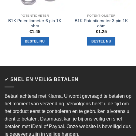
POTENTIOMETER
POTENTIOMETER
B1K Potentiometer 6 pin 1K
B1K Potentiometer 3 pin 1K
ohm
ohm
€
1.45
€
1.25
BESTEL NU
BESTEL NU
✓ SNEL EN VEILIG BETALEN
Betaal achteraf met Klarna. U wordt gevraagd te betalen op
het moment van verzending. Vervolgens heeft u de tijd om
het product eerst te controleren en te gebruiken alvorens u
dient te betalen. Daarnaast kan je bij ons veilig en snel
betalen met iDeal of Paypal. Onze website is beveiligd dus
je gegevens zijn in veilige handen.