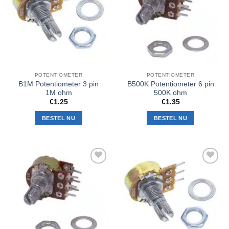
verlanglijst
verlanglijst
POTENTIOMETER
POTENTIOMETER
B1M Potentiometer 3 pin
B500K Potentiometer 6 pin
1M ohm
500K ohm
€
1.25
€
1.35
BESTEL NU
BESTEL NU
Toevoegen
Toevoegen
aan
aan
verlanglijst
verlanglijst