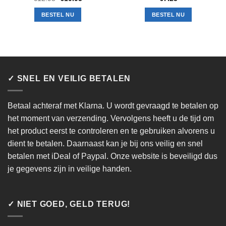
prijs
prijs
was:
is:
BESTEL NU
BESTEL NU
€12.95.
€10.95.
✓ SNEL EN VEILIG BETALEN
Betaal achteraf met Klarna. U wordt gevraagd te betalen op
het moment van verzending. Vervolgens heeft u de tijd om
het product eerst te controleren en te gebruiken alvorens u
dient te betalen. Daarnaast kan je bij ons veilig en snel
betalen met iDeal of Paypal. Onze website is beveiligd dus
je gegevens zijn in veilige handen.
✓ NIET GOED, GELD TERUG!