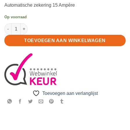
gebaseerd
Automatische zekering 15 Ampère
op
klant
waardering
Op voorraad
Automatische zekering 15A aantal
TOEVOEGEN AAN WINKELWAGEN
Toevoegen aan verlanglijst