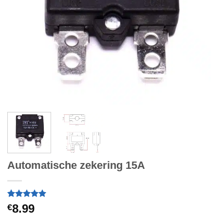
Automatische zekering 15A
Gewaardeerd
1
8.99
€
5
op 5