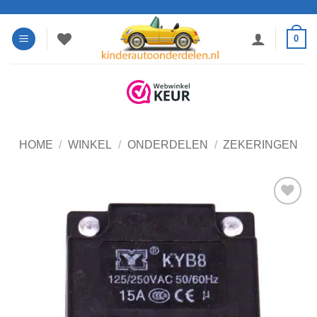
Ga
naar
0
inhoud
HOME
/
WINKEL
/
ONDERDELEN
/
ZEKERINGEN
Toevoegen
aan
verlanglijst