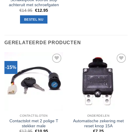
achteruit met schroefgaten
Oorspronkelijke
Huidige
€
14.95
€
12.95
prijs
prijs
was:
is:
BESTEL NU
€14.95.
€12.95.
GERELATEERDE PRODUCTEN
-15%
Toevoegen
Toevoegen
aan
aan
verlanglijst
verlanglijst
CONTACTSLOTEN
ONDERDELEN
Contactslot met 2 polige T
Automatische zekering met
stekker male
reset knop 15A
Oorspronkelijke
Huidige
€
12.95
€
10.95
€
7.25