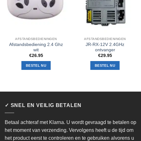
AFSTANDSBEDIENINGEN
AFSTANDSBEDIENINGEN
Afstandsbediening 2.4 Ghz
JR-RX-12V 2.4GHz
wit
ontvanger
€
26.95
€
29.95
BESTEL NU
BESTEL NU
✓ SNEL EN VEILIG BETALEN
Betaal achteraf met Klarna. U wordt gevraagd te betalen op
het moment van verzending. Vervolgens heeft u de tijd om
het product eerst te controleren en te gebruiken alvorens u