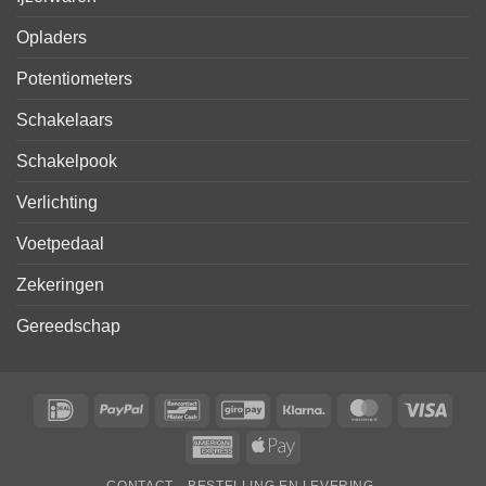
Opladers
Potentiometers
Schakelaars
Schakelpook
Verlichting
Voetpedaal
Zekeringen
Gereedschap
IDeal
PayPal
Bancontact
GiroPay
Klarna
MasterCard
Visa
American
Apple
Express
Pay
CONTACT
BESTELLING EN LEVERING