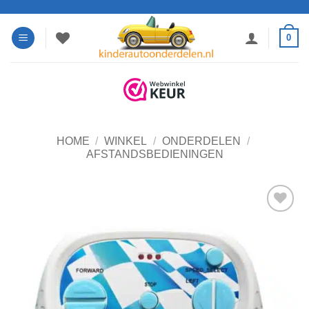
Ga
naar
0
inhoud
HOME
/
WINKEL
/
ONDERDELEN
/
AFSTANDSBEDIENINGEN
Toevoegen
aan
verlanglijst