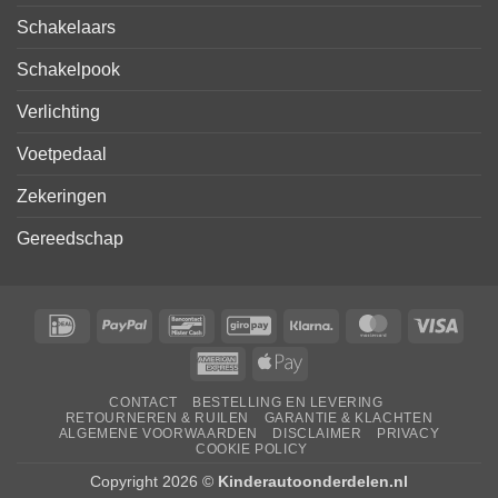
Schakelaars
Schakelpook
Verlichting
Voetpedaal
Zekeringen
Gereedschap
IDeal
PayPal
Bancontact
GiroPay
Klarna
MasterCard
Visa
American
Apple
Express
Pay
CONTACT
BESTELLING EN LEVERING
RETOURNEREN & RUILEN
GARANTIE & KLACHTEN
ALGEMENE VOORWAARDEN
DISCLAIMER
PRIVACY
COOKIE POLICY
Copyright 2026 ©
Kinderautoonderdelen.nl