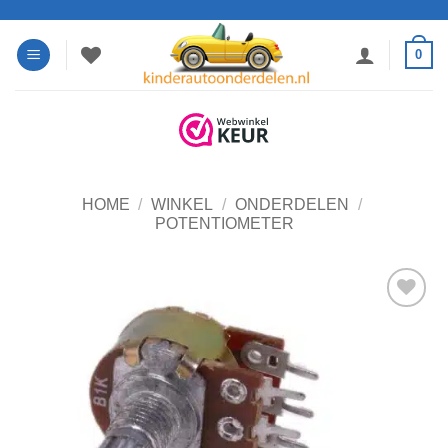
Ga
naar
0
inhoud
HOME
/
WINKEL
/
ONDERDELEN
/
POTENTIOMETER
Toevoegen
aan
verlanglijst