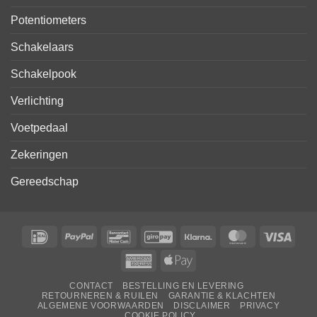
Potentiometers
Schakelaars
Schakelpook
Verlichting
Voetpedaal
Zekeringen
Gereedschap
IDeal
PayPal
Bancontact
GiroPay
Klarna
MasterCard
Visa
American
Apple
Express
Pay
CONTACT
BESTELLING EN LEVERING
RETOURNEREN & RUILEN
GARANTIE & KLACHTEN
ALGEMENE VOORWAARDEN
DISCLAIMER
PRIVACY
COOKIE POLICY