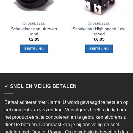
ONDERDELEN
ONDERDELEN
Schakelaar aan uit zwart
Schakelaar High speed Low
rond
speed
€
2.99
€
6.95
BESTEL NU
BESTEL NU
✓ SNEL EN VEILIG BETALEN
Betaal achteraf met Klarna. U wordt gevraagd te betalen op
het moment van verzending. Vervolgens heeft u de tijd om
het product eerst te controleren en te gebruiken alvorens u
dient te betalen. Daarnaast kan je bij ons veilig en snel
betalen met iDeal of Paypal. Onze website is beveiligd dus