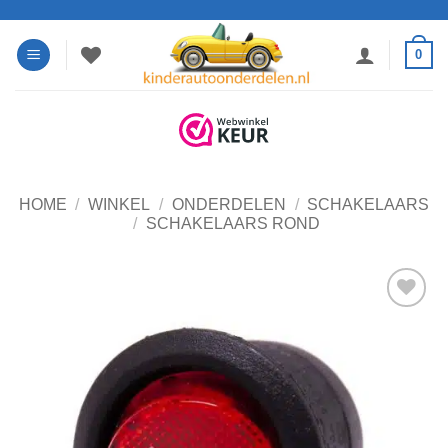
Ga
naar
0
inhoud
HOME
/
WINKEL
/
ONDERDELEN
/
SCHAKELAARS
/
SCHAKELAARS ROND
Toevoegen
aan
verlanglijst