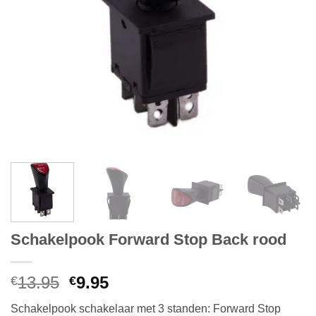
Schakelpook Forward Stop Back rood
Oorspronkelijke
Huidige
13.95
9.95
€
€
prijs
prijs
Schakelpook schakelaar met 3 standen: Forward Stop
was:
is: