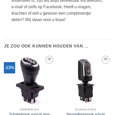
essentieel is, zijn wij altijd bereikbaar via telefoon,
e-mail of zelfs op Facebook. Heeft u vragen,
klachten of wilt u gewoon een complimentje
delen? Wij staan voor u klaar!
JE ZOU OOK KUNNEN HOUDEN VAN …
-13%
Toevoegen
Toevoegen
aan
aan
verlanglijst
verlanglijst
ONDERDELEN
SCHAKELPOOK
Schakelpook vooruit stop
Versnellingspook schuin