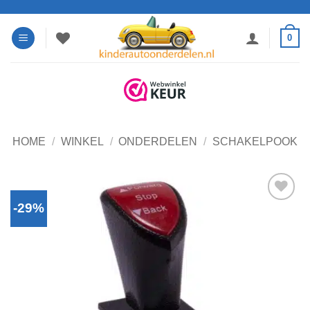
Ga
naar
0
inhoud
HOME
/
WINKEL
/
ONDERDELEN
/
SCHAKELPOOK
-29%
Toevoegen
aan
verlanglijst