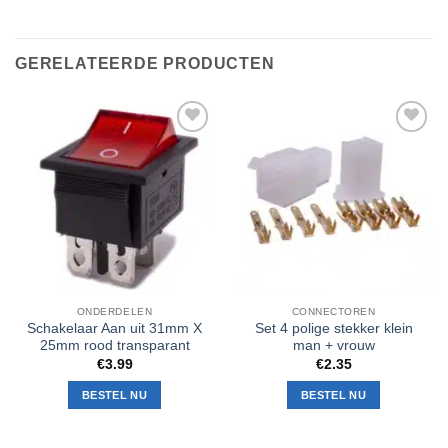
GERELATEERDE PRODUCTEN
Toevoegen
Toevoegen
aan
aan
verlanglijst
verlanglijst
ONDERDELEN
CONNECTOREN
Schakelaar Aan uit 31mm X
Set 4 polige stekker klein
25mm rood transparant
man + vrouw
€
3.99
€
2.35
BESTEL NU
BESTEL NU