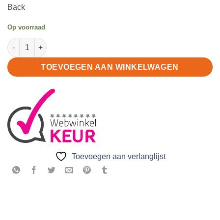
Back
€13.95.
€9.95.
Op voorraad
Schakelpook Forward Stop Back rood aantal
TOEVOEGEN AAN WINKELWAGEN
Toevoegen aan verlanglijst