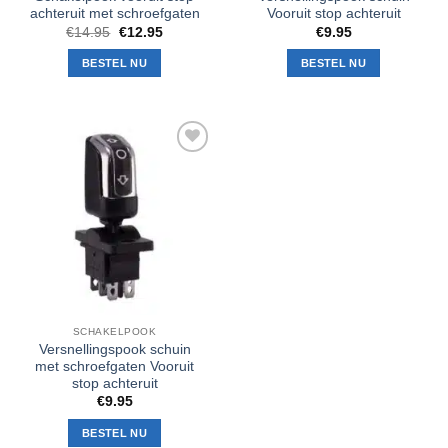
achteruit met schroefgaten
Vooruit stop achteruit
Oorspronkelijke
Huidige
€
14.95
€
12.95
€
9.95
prijs
prijs
was:
is:
BESTEL NU
BESTEL NU
€14.95.
€12.95.
Toevoegen
aan
verlanglijst
SCHAKELPOOK
Versnellingspook schuin
met schroefgaten Vooruit
stop achteruit
€
9.95
BESTEL NU