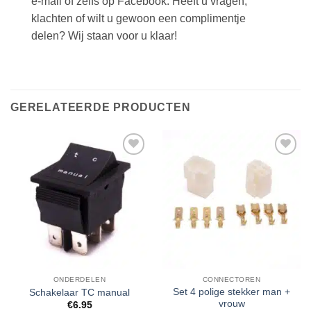
e-mail of zelfs op Facebook. Heeft u vragen,
klachten of wilt u gewoon een complimentje
delen? Wij staan voor u klaar!
GERELATEERDE PRODUCTEN
Toevoegen
Toevoegen
aan
aan
verlanglijst
verlanglijst
ONDERDELEN
CONNECTOREN
Set 4 polige stekker man +
Schakelaar TC manual
vrouw
€
6.95