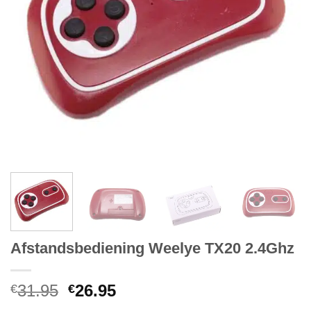
Afstandsbediening Weelye TX20 2.4Ghz
Oorspronkelijke
Huidige
31.95
26.95
€
€
prijs
prijs