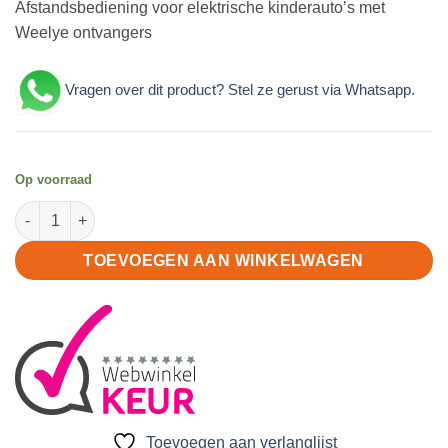
Afstandsbediening voor elektrische kinderauto’s met
was:
is:
Weelye ontvangers
€31.95.
€26.95.
Vragen over dit product? Stel ze gerust via Whatsapp
.
Op voorraad
Afstandsbediening Weelye TX20 2.4Ghz aantal
TOEVOEGEN AAN WINKELWAGEN
Toevoegen aan verlanglijst