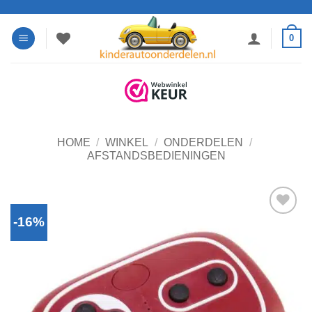
Ga
naar
0
inhoud
HOME
/
WINKEL
/
ONDERDELEN
/
AFSTANDSBEDIENINGEN
-16%
Toevoegen
aan
verlanglijst