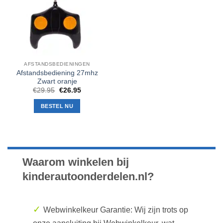
AFSTANDSBEDIENINGEN
Afstandsbediening 27mhz
Zwart oranje
Oorspronkelijke
Huidige
€
29.95
€
26.95
prijs
prijs
was:
is:
BESTEL NU
€29.95.
€26.95.
Waarom winkelen bij
kinderautoonderdelen.nl?
✓
Webwinkelkeur Garantie: Wij zijn trots op