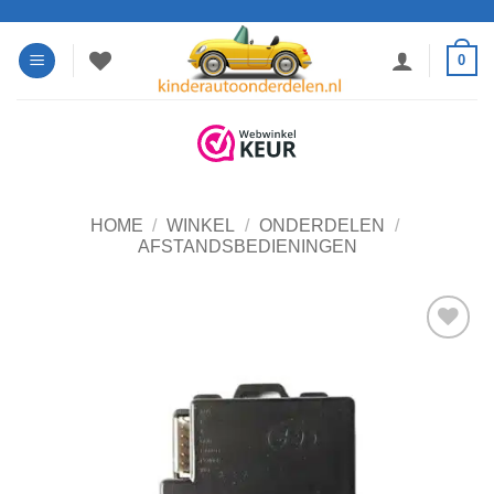
Ga
naar
0
inhoud
HOME
/
WINKEL
/
ONDERDELEN
/
AFSTANDSBEDIENINGEN
Toevoegen
aan
verlanglijst