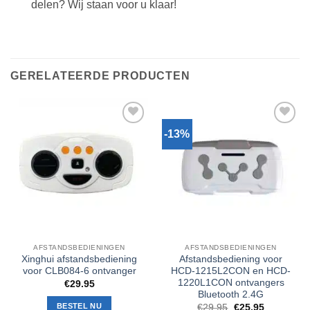
delen? Wij staan voor u klaar!
GERELATEERDE PRODUCTEN
-13%
Toevoegen
Toevoegen
aan
aan
verlanglijst
verlanglijst
AFSTANDSBEDIENINGEN
AFSTANDSBEDIENINGEN
Xinghui afstandsbediening
Afstandsbediening voor
voor CLB084-6 ontvanger
HCD-1215L2CON en HCD-
1220L1CON ontvangers
€
29.95
Bluetooth 2.4G
BESTEL NU
Oorspronkelijke
Huidige
€
29.95
€
25.95