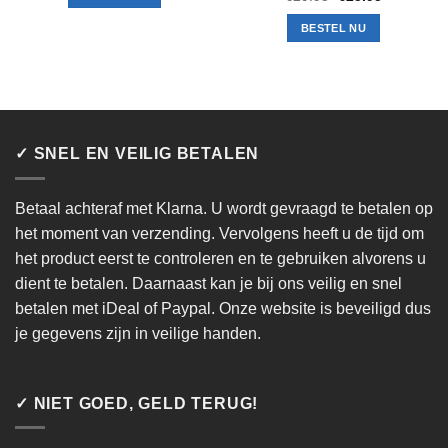
prijs
prijs
was:
is:
BESTEL NU
€29.95.
€25.95.
✓ SNEL EN VEILIG BETALEN
Betaal achteraf met Klarna. U wordt gevraagd te betalen op
het moment van verzending. Vervolgens heeft u de tijd om
het product eerst te controleren en te gebruiken alvorens u
dient te betalen. Daarnaast kan je bij ons veilig en snel
betalen met iDeal of Paypal. Onze website is beveiligd dus
je gegevens zijn in veilige handen.
✓ NIET GOED, GELD TERUG!