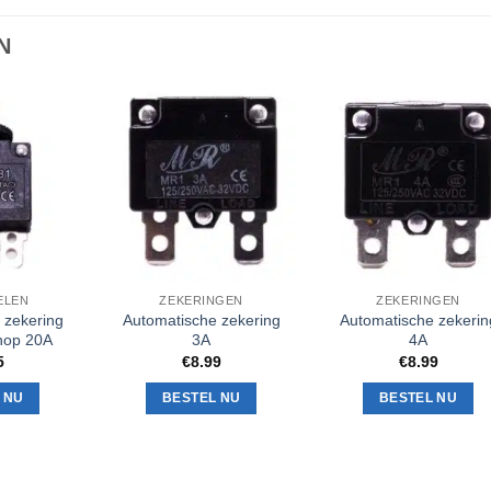
N
Toevoegen
Toevoegen
Toevoeg
aan
aan
aan
verlanglijst
verlanglijst
verlanglij
ELEN
ZEKERINGEN
ZEKERINGEN
 zekering
Automatische zekering
Automatische zekerin
nop 20A
3A
4A
5
€
8.99
€
8.99
 NU
BESTEL NU
BESTEL NU