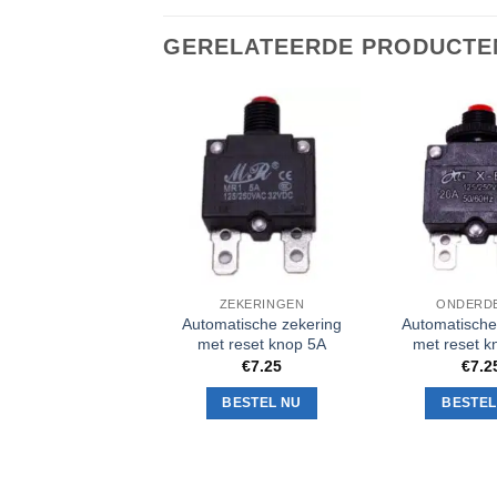
GERELATEERDE PRODUCTE
Toevoegen
aan
verlanglijst
ZEKERINGEN
ONDERD
Automatische zekering
Automatische
met reset knop 5A
met reset k
€
7.25
€
7.2
BESTEL NU
BESTEL