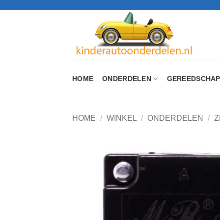
Ga
naar
inhoud
HOME
ONDERDELEN
GEREEDSCHA
HOME
/
WINKEL
/
ONDERDELEN
/
Z