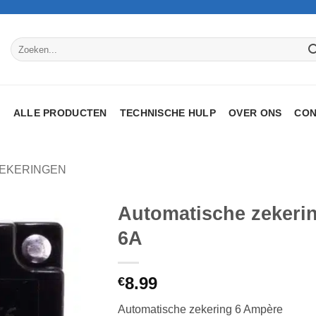
Zoeken
naar:
P
ALLE PRODUCTEN
TECHNISCHE HULP
OVER ONS
CON
EKERINGEN
Automatische zekeri
6A
Toevoegen
aan
verlanglijst
8.99
€
Automatische zekering 6 Ampère