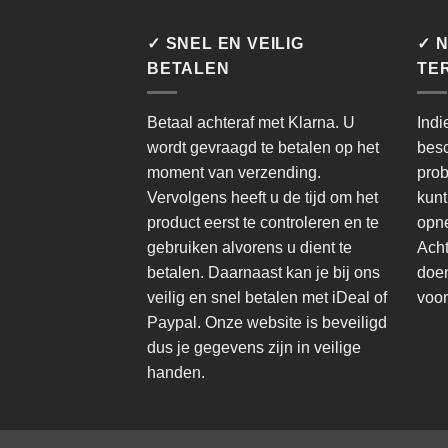
✓ SNEL EN VEILIG
✓ N
BETALEN
TE
Betaal achteraf met Klarna. U
Indi
wordt gevraagd te betalen op het
besc
moment van verzending.
prob
Vervolgens heeft u de tijd om het
kunt
product eerst te controleren en te
opne
gebruiken alvorens u dient te
Acht
betalen. Daarnaast kan je bij ons
doen
veilig en snel betalen met iDeal of
voor
Paypal. Onze website is beveiligd
dus je gegevens zijn in veilige
handen.