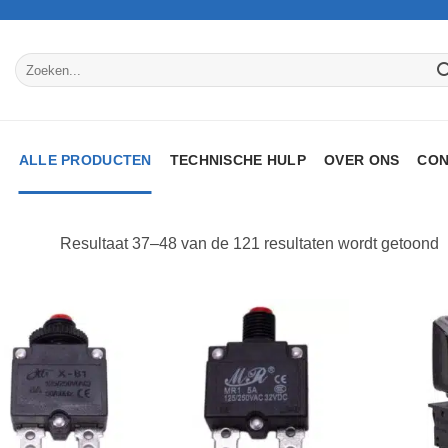
Zoeken
naar:
P
ALLE PRODUCTEN
TECHNISCHE HULP
OVER ONS
CON
G
Resultaat 37–48 van de 121 resultaten wordt getoond
o
p
Toevoegen
Toevoegen
aan
aan
verlanglijst
verlanglijst