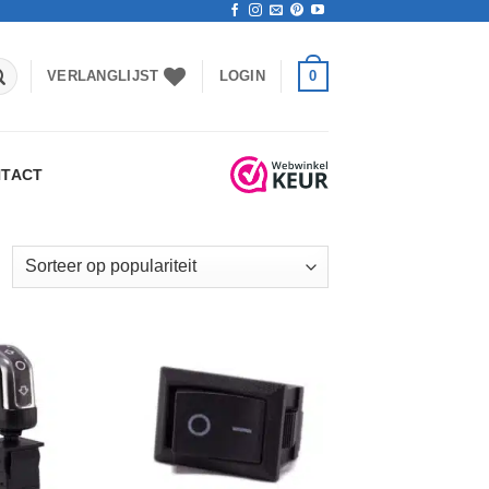
0
VERLANGLIJST
LOGIN
TACT
esorteerd
p
opulariteit
Toevoegen
Toevoegen
aan
aan
verlanglijst
verlanglijst