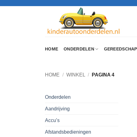
Ga
naar
inhoud
HOME
ONDERDELEN
GEREEDSCHA
HOME
/
WINKEL
/
PAGINA 4
Onderdelen
Aandrijving
Accu’s
Afstandsbedieningen