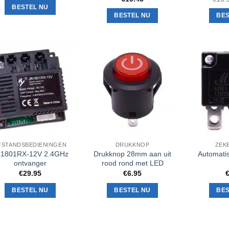
BESTEL NU
BESTEL NU
BES
Toevoegen
Toevoegen
aan
aan
verlanglijst
verlanglijst
FSTANDSBEDIENINGEN
DRUKKNOP
ZEK
1801RX-12V 2.4GHz
Drukknop 28mm aan uit
Automati
ontvanger
rood rond met LED
€
29.95
€
6.95
BESTEL NU
BESTEL NU
BES