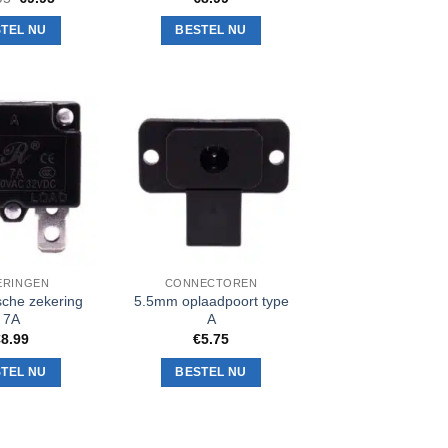
prijs
prijs
was:
is:
TEL NU
BESTEL NU
€13.95.
€9.95.
Toevoegen
Toevoegen
aan
aan
verlanglijst
verlanglijst
ERINGEN
CONNECTOREN
sche zekering
5.5mm oplaadpoort type
7A
A
€
8.99
€
5.75
TEL NU
BESTEL NU