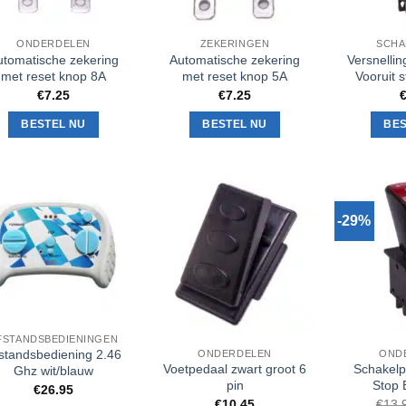
ONDERDELEN
ZEKERINGEN
SCHA
utomatische zekering
Automatische zekering
Versnelli
met reset knop 8A
met reset knop 5A
Vooruit s
€
7.25
€
7.25
BESTEL NU
BESTEL NU
BES
-29%
Toevoegen
Toevoegen
aan
aan
verlanglijst
verlanglijst
FSTANDSBEDIENINGEN
standsbediening 2.46
ONDERDELEN
OND
Voetpedaal zwart groot 6
Schakel
Ghz wit/blauw
pin
Stop 
€
26.95
€
10.45
€
13.