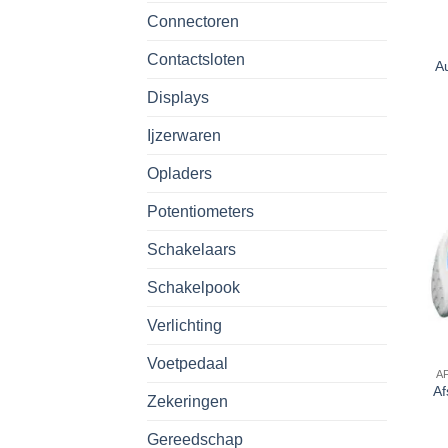
Connectoren
Contactsloten
A
Displays
Ijzerwaren
Opladers
Potentiometers
Schakelaars
Schakelpook
Verlichting
Voetpedaal
A
Af
Zekeringen
Gereedschap