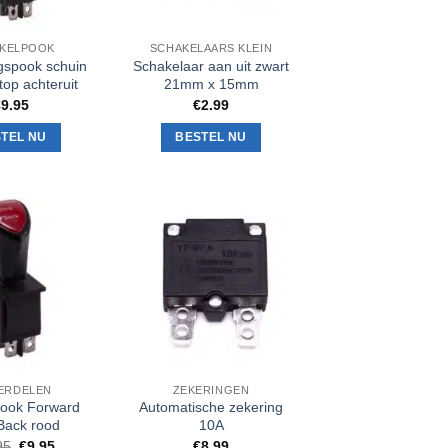
KELPOOK
SCHAKELAARS KLEIN
ngspook schuin
Schakelaar aan uit zwart
top achteruit
21mm x 15mm
€
9.95
€
2.99
TEL NU
BESTEL NU
Toevoegen
Toevoegen
aan
aan
verlanglijst
verlanglijst
ERDELEN
ZEKERINGEN
pook Forward
Automatische zekering
Back rood
10A
Oorspronkelijke
Huidige
95
€
9.95
€
8.99