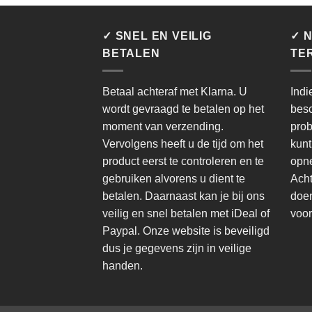
✓ SNEL EN VEILIG
✓ N
BETALEN
TE
Betaal achteraf met Klarna. U
Indi
wordt gevraagd te betalen op het
besc
moment van verzending.
prob
Vervolgens heeft u de tijd om het
kunt
product eerst te controleren en te
opne
gebruiken alvorens u dient te
Acht
betalen. Daarnaast kan je bij ons
doen
veilig en snel betalen met iDeal of
voor
Paypal. Onze website is beveiligd
dus je gegevens zijn in veilige
handen.