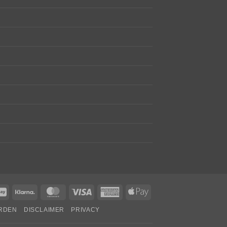
tact
GiroPay
Klarna
MasterCard
Visa
American
Apple
Express
Pay
RDEN
DISCLAIMER
PRIVACY