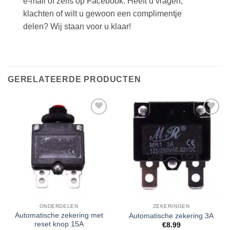
e-mail of zelfs op Facebook. Heeft u vragen,
klachten of wilt u gewoon een complimentje
delen? Wij staan voor u klaar!
GERELATEERDE PRODUCTEN
Toevoegen
Toevoegen
aan
aan
verlanglijst
verlanglijst
ONDERDELEN
ZEKERINGEN
Automatische zekering met
Automatische zekering 3A
reset knop 15A
€
8.99