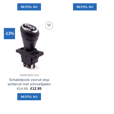
prijs
prijs
was:
is:
BESTEL NU
BESTEL NU
€13.95.
€9.95.
-13%
Toevoegen
aan
verlanglijst
ONDERDELEN
Schakelpook vooruit stop
achteruit met schroefgaten
Oorspronkelijke
Huidige
€
14.95
€
12.95
prijs
prijs
was:
is:
BESTEL NU
€14.95.
€12.95.