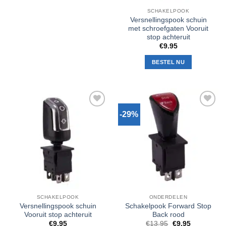
SCHAKELPOOK
Versnellingspook schuin
met schroefgaten Vooruit
stop achteruit
€
9.95
BESTEL NU
-29%
Toevoegen
Toevoegen
aan
aan
verlanglijst
verlanglijst
SCHAKELPOOK
ONDERDELEN
Versnellingspook schuin
Schakelpook Forward Stop
Vooruit stop achteruit
Back rood
Oorspronkelijke
Huidige
€
9.95
€
13.95
€
9.95