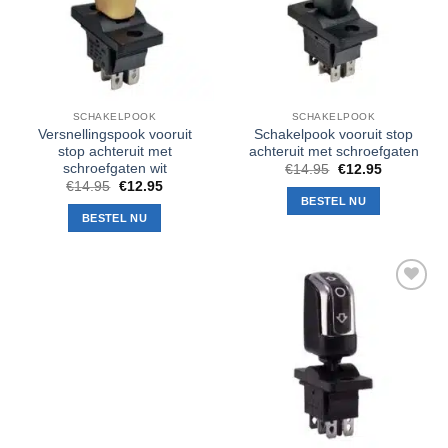
SCHAKELPOOK
SCHAKELPOOK
Versnellingspook vooruit
Schakelpook vooruit stop
stop achteruit met
achteruit met schroefgaten
schroefgaten wit
Oorspronkelijke
Huidige
€
14.95
€
12.95
prijs
prijs
Oorspronkelijke
Huidige
€
14.95
€
12.95
was:
is:
prijs
prijs
BESTEL NU
€14.95.
€12.95.
was:
is:
BESTEL NU
€14.95.
€12.95.
Toevoegen
aan
verlanglijst