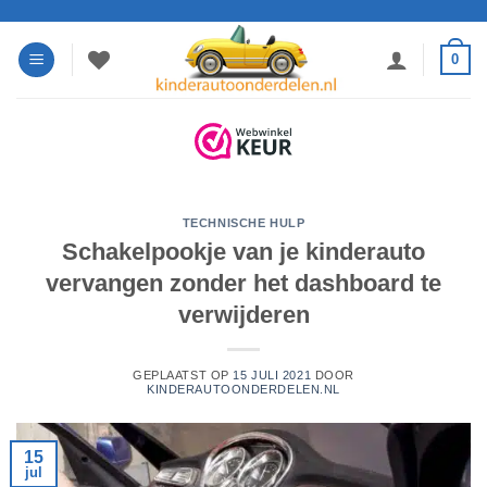
Ga
naar
0
inhoud
TECHNISCHE HULP
Schakelpookje van je kinderauto
vervangen zonder het dashboard te
verwijderen
GEPLAATST OP
15 JULI 2021
DOOR
KINDERAUTOONDERDELEN.NL
15
jul