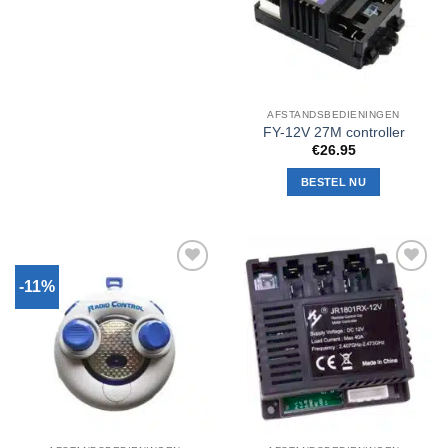
verlanglijst
AFSTANDSBEDIENINGEN
FY-12V 27M controller
€
26.95
BESTEL NU
-11%
Toevoegen
Toevoegen
aan
aan
verlanglijst
verlanglijst