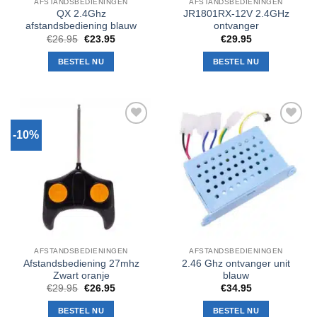
AFSTANDSBEDIENINGEN
AFSTANDSBEDIENINGEN
QX 2.4Ghz
JR1801RX-12V 2.4GHz
afstandsbediening blauw
ontvanger
Oorspronkelijke
Huidige
€
26.95
€
23.95
€
29.95
prijs
prijs
was:
is:
BESTEL NU
BESTEL NU
€26.95.
€23.95.
-10%
Toevoegen
Toevoegen
aan
aan
verlanglijst
verlanglijst
AFSTANDSBEDIENINGEN
AFSTANDSBEDIENINGEN
Afstandsbediening 27mhz
2.46 Ghz ontvanger unit
Zwart oranje
blauw
Oorspronkelijke
Huidige
€
29.95
€
26.95
€
34.95
prijs
prijs
was:
is:
BESTEL NU
BESTEL NU
€29.95.
€26.95.