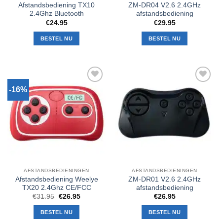
Afstandsbediening TX10
ZM-DR04 V2.6 2.4GHz
2.4Ghz Bluetooth
afstandsbediening
€
24.95
€
29.95
BESTEL NU
BESTEL NU
-16%
Toevoegen
Toevoegen
aan
aan
verlanglijst
verlanglijst
AFSTANDSBEDIENINGEN
AFSTANDSBEDIENINGEN
Afstandsbediening Weelye
ZM-DR01 V2.6 2.4GHz
TX20 2.4Ghz CE/FCC
afstandsbediening
Oorspronkelijke
Huidige
€
31.95
€
26.95
€
26.95
prijs
prijs
was:
is:
BESTEL NU
BESTEL NU
€31.95.
€26.95.