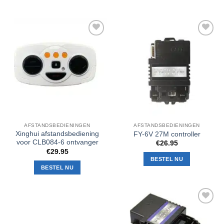
Toevoegen
Toevoegen
aan
aan
verlanglijst
verlanglijst
AFSTANDSBEDIENINGEN
AFSTANDSBEDIENINGEN
Xinghui afstandsbediening
FY-6V 27M controller
voor CLB084-6 ontvanger
€
26.95
€
29.95
BESTEL NU
BESTEL NU
Toevoegen
aan