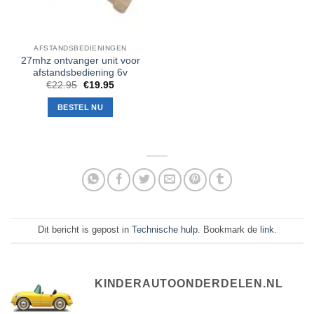
AFSTANDSBEDIENINGEN
27mhz ontvanger unit voor
afstandsbediening 6v
Oorspronkelijke
Huidige
€
22.95
€
19.95
prijs
prijs
was:
is:
BESTEL NU
€22.95.
€19.95.
Dit bericht is gepost in
Technische hulp
. Bookmark de
link
.
KINDERAUTOONDERDELEN.NL