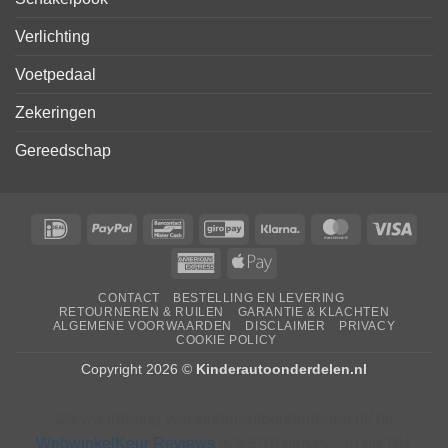
Verlichting
Voetpedaal
Zekeringen
Gereedschap
IDeal
PayPal
Bancontact
GiroPay
Klarna
MasterCard
Visa
American
Apple
Express
Pay
CONTACT
BESTELLING EN LEVERING
RETOURNEREN & RUILEN
GARANTIE & KLACHTEN
ALGEMENE VOORWAARDEN
DISCLAIMER
PRIVACY
COOKIE POLICY
Copyright 2026 ©
Kinderautoonderdelen.nl
De waardering van kinderautoonderdelen.nl/ bij
WebwinkelKeur Reviews
is 9.5/10 gebaseerd op 194