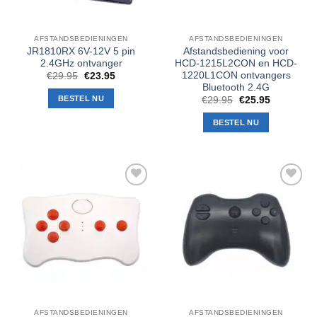
AFSTANDSBEDIENINGEN
AFSTANDSBEDIENINGEN
JR1810RX 6V-12V 5 pin
Afstandsbediening voor
2.4GHz ontvanger
HCD-1215L2CON en HCD-
1220L1CON ontvangers
Oorspronkelijke
Huidige
€
29.95
€
23.95
prijs
prijs
Bluetooth 2.4G
was:
is:
BESTEL NU
Oorspronkelijke
Huidige
€
29.95
€
25.95
€29.95.
€23.95.
prijs
prijs
was:
is:
BESTEL NU
€29.95.
€25.95.
Toevoegen
Toevoegen
aan
aan
verlanglijst
verlanglijst
AFSTANDSBEDIENINGEN
AFSTANDSBEDIENINGEN