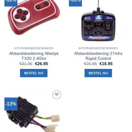
aan
aan
verlanglijst
verlanglijst
AFSTANDSBEDIENINGEN
AFSTANDSBEDIENINGEN
Afstandsbediening Weelye
Afstandsbediening 27mhz
TX20 2.4Ghz
Rapid Control
Oorspronkelijke
Huidige
Oorspronkelijke
Huidige
€
31.95
€
26.95
€
25.95
€
16.95
prijs
prijs
prijs
prijs
was:
is:
was:
is:
BESTEL NU
BESTEL NU
€31.95.
€26.95.
€25.95.
€16.95.
-13%
Toevoegen
aan
verlanglijst