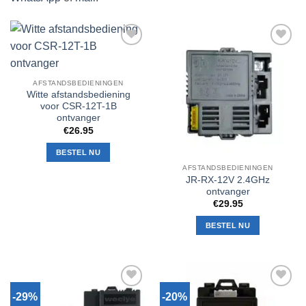
Toevoegen
Toevoegen
aan
aan
verlanglijst
verlanglijst
AFSTANDSBEDIENINGEN
Witte afstandsbediening
voor CSR-12T-1B
ontvanger
€
26.95
BESTEL NU
AFSTANDSBEDIENINGEN
JR-RX-12V 2.4GHz
ontvanger
€
29.95
BESTEL NU
-29%
-20%
Toevoegen
Toevoegen
aan
aan