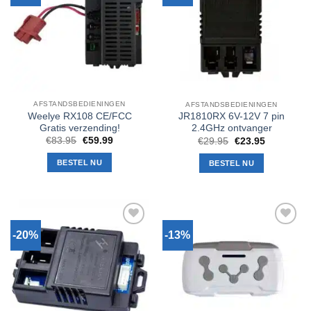
verlanglijst
verlanglijst
AFSTANDSBEDIENINGEN
AFSTANDSBEDIENINGEN
Weelye RX108 CE/FCC
JR1810RX 6V-12V 7 pin
Gratis verzending!
2.4GHz ontvanger
Oorspronkelijke
Huidige
Oorspronkelijke
Huidige
€
83.95
€
59.99
€
29.95
€
23.95
prijs
prijs
prijs
prijs
was:
is:
was:
is:
BESTEL NU
BESTEL NU
€83.95.
€59.99.
€29.95.
€23.95.
-20%
-13%
Toevoegen
Toevoegen
aan
aan
verlanglijst
verlanglijst